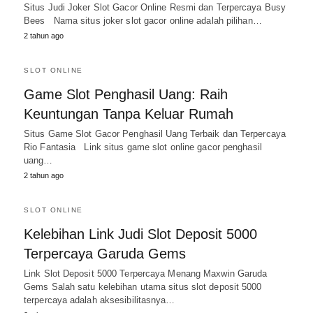
Situs Judi Joker Slot Gacor Online Resmi dan Terpercaya Busy
Bees Nama situs joker slot gacor online adalah pilihan…
2 tahun ago
SLOT ONLINE
Game Slot Penghasil Uang: Raih
Keuntungan Tanpa Keluar Rumah
Situs Game Slot Gacor Penghasil Uang Terbaik dan Terpercaya
Rio Fantasia Link situs game slot online gacor penghasil
uang…
2 tahun ago
SLOT ONLINE
Kelebihan Link Judi Slot Deposit 5000
Terpercaya Garuda Gems
Link Slot Deposit 5000 Terpercaya Menang Maxwin Garuda
Gems Salah satu kelebihan utama situs slot deposit 5000
terpercaya adalah aksesibilitasnya…