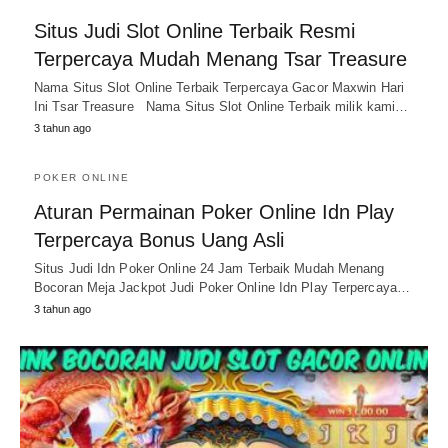
Situs Judi Slot Online Terbaik Resmi
Terpercaya Mudah Menang Tsar Treasure
Nama Situs Slot Online Terbaik Terpercaya Gacor Maxwin Hari
Ini Tsar Treasure Nama Situs Slot Online Terbaik milik kami…
3 tahun ago
POKER ONLINE
Aturan Permainan Poker Online Idn Play
Terpercaya Bonus Uang Asli
Situs Judi Idn Poker Online 24 Jam Terbaik Mudah Menang
Bocoran Meja Jackpot Judi Poker Online Idn Play Terpercaya…
3 tahun ago