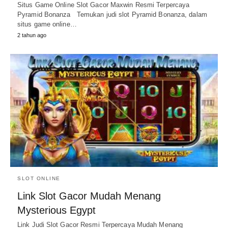
Situs Game Online Slot Gacor Maxwin Resmi Terpercaya
Pyramid Bonanza Temukan judi slot Pyramid Bonanza, dalam
situs game online…
2 tahun ago
SLOT ONLINE
Link Slot Gacor Mudah Menang
Mysterious Egypt
Link Judi Slot Gacor Resmi Terpercaya Mudah Menang