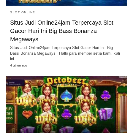
SLOT ONLINE
Situs Judi Online24jam Terpercaya Slot
Gacor Hari Ini Big Bass Bonanza
Megaways
Situs Judi Online24jam Terpercaya Slot Gacor Hari Ini Big
Bass Bonanza Megaways Hallo para member setia kami, kali
ini…
4 tahun ago