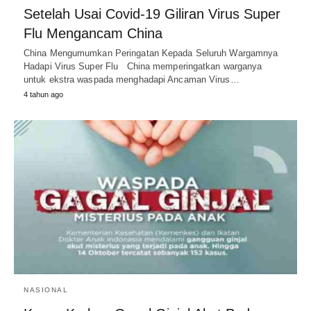
Setelah Usai Covid-19 Giliran Virus Super
Flu Mengancam China
China Mengumumkan Peringatan Kepada Seluruh Wargamnya
Hadapi Virus Super Flu China memperingatkan warganya
untuk ekstra waspada menghadapi Ancaman Virus…
4 tahun ago
NASIONAL