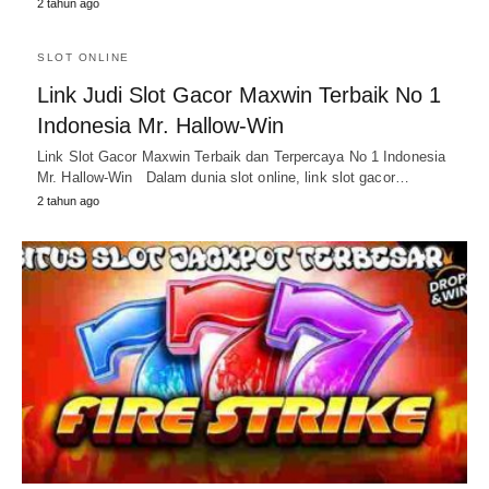
2 tahun ago
SLOT ONLINE
Link Judi Slot Gacor Maxwin Terbaik No 1
Indonesia Mr. Hallow-Win
Link Slot Gacor Maxwin Terbaik dan Terpercaya No 1 Indonesia
Mr. Hallow-Win Dalam dunia slot online, link slot gacor…
2 tahun ago