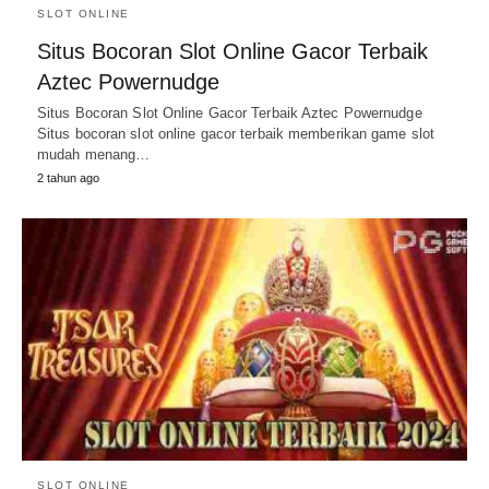
SLOT ONLINE
Situs Bocoran Slot Online Gacor Terbaik
Aztec Powernudge
Situs Bocoran Slot Online Gacor Terbaik Aztec Powernudge
Situs bocoran slot online gacor terbaik memberikan game slot
mudah menang…
2 tahun ago
SLOT ONLINE