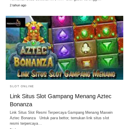
2 tahun ago
SLOT ONLINE
Link Situs Slot Gampang Menang Aztec
Bonanza
Link Situs Slot Resmi Terpercaya Gampang Menang Maxwin
Aztec Bonanza Untuk para bettor, temukan link situs slot
resmi terpercaya…