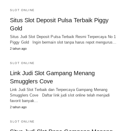
SLOT ONLINE
Situs Slot Deposit Pulsa Terbaik Piggy
Gold
Situs Judi Slot Deposit Pulsa Terbaik Resmi Terpercaya No 1
Piggy Gold Ingin bermain slot tanpa harus repot mengurus…
2 tahun ago
SLOT ONLINE
Link Judi Slot Gampang Menang
Smugglers Cove
Link Judi Slot Terbaik dan Terpercaya Gampang Menang
Smugglers Cove Daftar link judi slot online telah menjadi
favorit banyak…
2 tahun ago
SLOT ONLINE