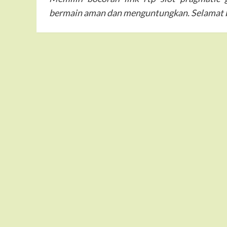
bermain aman dan menguntungkan. Selamat 