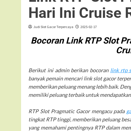
Hari Ini Cruise 
Judi Slot Gacor Terpercaya
2025-02-17
Bocoran Link RTP Slot Pra
Cru
Berikut ini admin berikan bocoran
link rtp 
banyak pemain mencari link slot gacor terp
memberikan peluang menang lebih baik. Denga
memiliki peluang terbaik untuk mendapatkan 
RTP Slot Pragmatic Gacor mengacu pada
g
tingkat RTP tinggi, memberikan peluang bes
yang memahami pentingnya RTP dalam memi