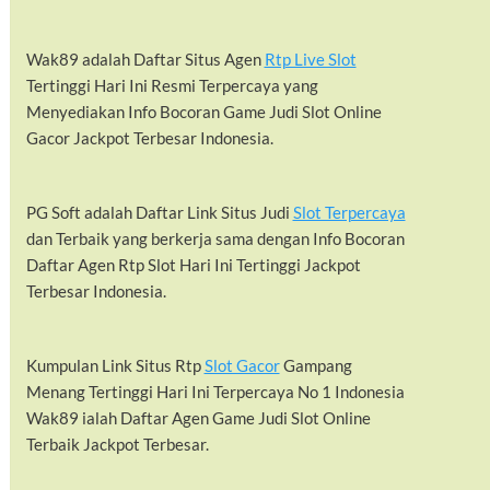
Wak89 adalah Daftar Situs Agen
Rtp Live Slot
Tertinggi Hari Ini Resmi Terpercaya yang
Menyediakan Info Bocoran Game Judi Slot Online
Gacor Jackpot Terbesar Indonesia.
PG Soft adalah Daftar Link Situs Judi
Slot Terpercaya
dan Terbaik yang berkerja sama dengan Info Bocoran
Daftar Agen Rtp Slot Hari Ini Tertinggi Jackpot
Terbesar Indonesia.
Kumpulan Link Situs Rtp
Slot Gacor
Gampang
Menang Tertinggi Hari Ini Terpercaya No 1 Indonesia
Wak89 ialah Daftar Agen Game Judi Slot Online
Terbaik Jackpot Terbesar.