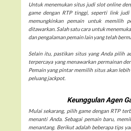
Untuk menemukan situs judi slot online de
game dengan RTP tinggi, seperti link judi 
memungkinkan pemain untuk memilih pe
ditawarkan. Salah satu cara untuk menemukan
dan pengalaman pemain lain yang telah bermai
Selain itu, pastikan situs yang Anda pilih a
terpercaya yang menawarkan permainan deng
Pemain yang pintar memilih situs akan leb
peluang jackpot.
Keunggulan Agen Ga
Mulai sekarang, pilih game dengan RTP ter
menanti Anda. Sebagai pemain baru, memili
menantang. Berikut adalah beberapa tips y