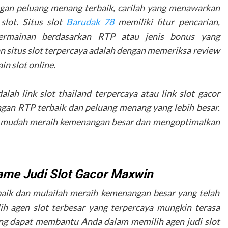
ngan peluang menang terbaik, carilah yang menawarkan
slot. Situs slot
Barudak 78
memiliki fitur pencarian,
rmainan berdasarkan RTP atau jenis bonus yang
 situs slot terpercaya adalah dengan memeriksa review
n slot online.
dalah link slot thailand terpercaya atau link slot gacor
an RTP terbaik dan peluang menang yang lebih besar.
ih mudah meraih kemenangan besar dan mengoptimalkan
me Judi Slot Gacor Maxwin
baik dan mulailah meraih kemenangan besar yang telah
h agen slot terbesar yang terpercaya mungkin terasa
ang dapat membantu Anda dalam memilih agen judi slot