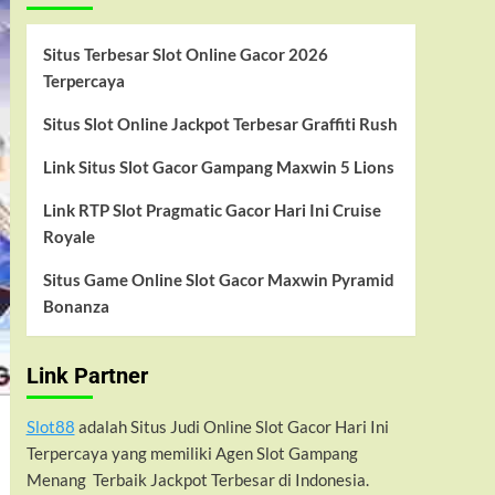
Situs Terbesar Slot Online Gacor 2026
Terpercaya
Situs Slot Online Jackpot Terbesar Graffiti Rush
Link Situs Slot Gacor Gampang Maxwin 5 Lions
Link RTP Slot Pragmatic Gacor Hari Ini Cruise
Royale
Situs Game Online Slot Gacor Maxwin Pyramid
Bonanza
Link Partner
Slot88
adalah Situs Judi Online Slot Gacor Hari Ini
Terpercaya yang memiliki Agen Slot Gampang
Menang Terbaik Jackpot Terbesar di Indonesia.