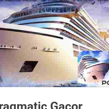
Pragmatic Gacor