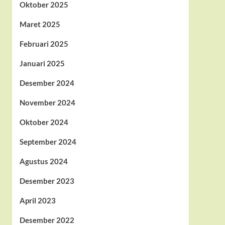
Oktober 2025
Maret 2025
Februari 2025
Januari 2025
Desember 2024
November 2024
Oktober 2024
September 2024
Agustus 2024
Desember 2023
April 2023
Desember 2022