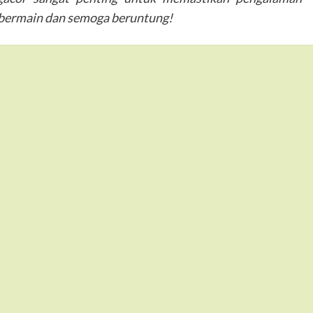
bermain dan semoga beruntung!
Mcdbola