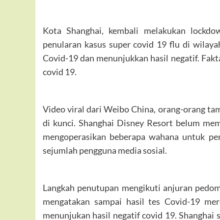
Kota Shanghai, kembali melakukan lockdo
penularan kasus super covid 19 flu di wilay
Covid-19 dan menunjukkan hasil negatif. Fak
covid 19.
Video viral dari Weibo China, orang-orang t
di kunci. Shanghai Disney Resort belum mem
mengoperasikan beberapa wahana untuk pen
sejumlah pengguna media sosial.
Langkah penutupan mengikuti anjuran pedoma
mengatakan sampai hasil tes Covid-19 mere
menunjukan hasil negatif covid 19. Shanghai 