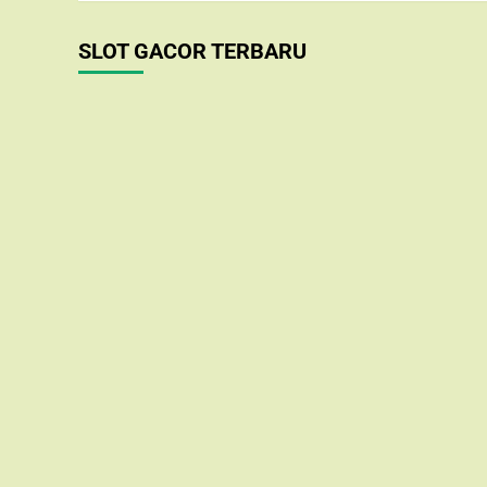
SLOT GACOR TERBARU