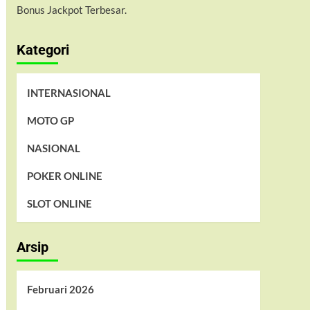
Bonus Jackpot Terbesar.
Kategori
INTERNASIONAL
MOTO GP
NASIONAL
POKER ONLINE
SLOT ONLINE
Arsip
Februari 2026