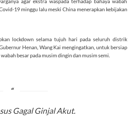
arganya agar ekstra waspada terhadap bahaya wabah
if Covid-19 minggu lalu meski China menerapkan kebijakan
kan lockdown selama tujuh hari pada seluruh distrik
 Gubernur Henan, Wang Kai mengingatkan, untuk bersiap
i wabah besar pada musim dingin dan musim semi.
sus Gagal Ginjal Akut
.