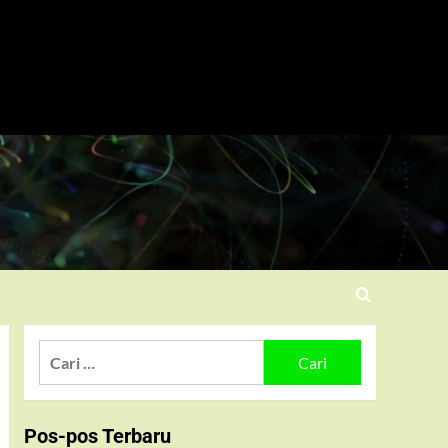
Cari
untuk:
Pos-pos Terbaru