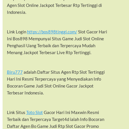
Agen Slot Online Jackpot Terbesar Rtp Tertinggi di
Indonesia.
Link Login
https://bos898tinggi.com/
Slot Gacor Hari
Ini Bos898 Mempunyai Situs Game Judi Slot Online
Penghasil Uang Terbaik dan Terpercaya Mudah
Menang Jackpot Terbesar Live Rtp Tertinggi.
Biru777
adalah Daftar Situs Agen Rtp Slot Tertinggi
Hari Ini Resmi Terpercaya yang Menyediakan Info
Bocoran Game Judi Slot Online Gacor Jackpot
Terbesar Indonesia.
Link Situs
Toto Slot
Gacor Hari Ini Maxwin Resmi
Terbaik dan Terpercaya Target4d ialah Info Bocoran
Daftar Agen Bo Game Judi Rtp Slot Gacor Promo