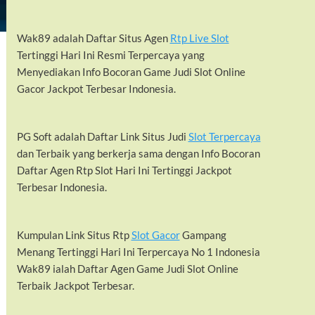
Wak89 adalah Daftar Situs Agen
Rtp Live Slot
Tertinggi Hari Ini Resmi Terpercaya yang
Menyediakan Info Bocoran Game Judi Slot Online
Gacor Jackpot Terbesar Indonesia.
PG Soft adalah Daftar Link Situs Judi
Slot Terpercaya
dan Terbaik yang berkerja sama dengan Info Bocoran
Daftar Agen Rtp Slot Hari Ini Tertinggi Jackpot
Terbesar Indonesia.
Kumpulan Link Situs Rtp
Slot Gacor
Gampang
Menang Tertinggi Hari Ini Terpercaya No 1 Indonesia
Wak89 ialah Daftar Agen Game Judi Slot Online
Terbaik Jackpot Terbesar.