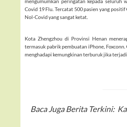
mengumumkan peringatan kepada seluruh w
Covid 19 Flu. Tercatat 500 pasien yang posit
Nol-Covid yang sangat ketat.
Kota Zhengzhou di Provinsi Henan menerap
termasuk pabrik pembuatan iPhone, Foxconn.
menghadapi kemungkinan terburuk jika terjad
Baca Juga Berita Terkini:
Ka