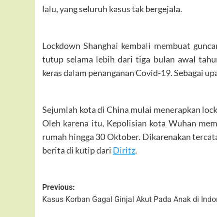
lalu, yang seluruh kasus tak bergejala.
Lockdown Shanghai kembali membuat guncan
tutup selama lebih dari tiga bulan awal tahu
keras dalam penanganan Covid-19. Sebagai upay
Sejumlah kota di China mulai menerapkan loc
Oleh karena itu, Kepolisian kota Wuhan meme
rumah hingga 30 Oktober. Dikarenakan tercat
berita di kutip dari
Diritz
.
Post
Previous:
Kasus Korban Gagal Ginjal Akut Pada Anak di Indo
navigation