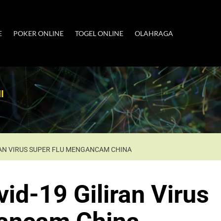
E
POKER ONLINE
TOGEL ONLINE
OLAHRAGA
I
RAN VIRUS SUPER FLU MENGANCAM CHINA
id-19 Giliran Virus