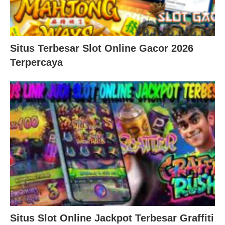
Situs Terbesar Slot Online Gacor 2026
Terpercaya
Situs Slot Online Jackpot Terbesar Graffiti