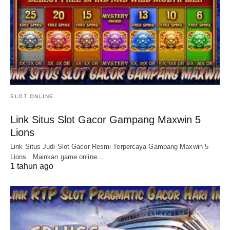
SLOT ONLINE
Link Situs Slot Gacor Gampang Maxwin 5
Lions
Link Situs Judi Slot Gacor Resmi Terpercaya Gampang Maxwin 5
Lions Mainkan game online…
1 tahun ago