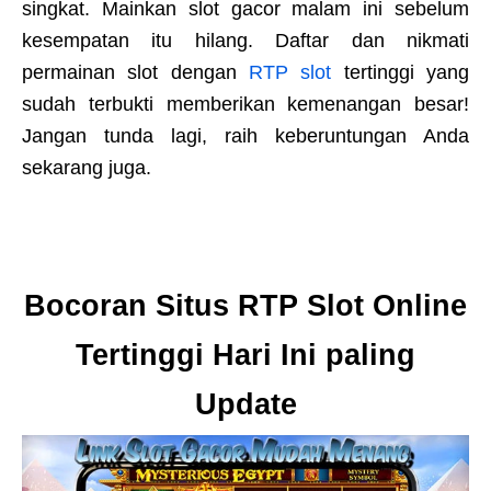
singkat. Mainkan slot gacor malam ini sebelum
kesempatan itu hilang. Daftar dan nikmati
permainan slot dengan
RTP slot
tertinggi yang
sudah terbukti memberikan kemenangan besar!
Jangan tunda lagi, raih keberuntungan Anda
sekarang juga.
Bocoran Situs RTP Slot Online
Tertinggi Hari Ini paling
Update