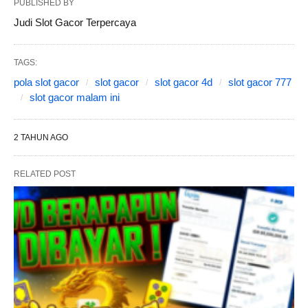
PUBLISHED BY
Judi Slot Gacor Terpercaya
TAGS:
pola slot gacor
slot gacor
slot gacor 4d
slot gacor 777
slot gacor malam ini
2 TAHUN AGO
RELATED POST