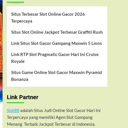
Situs Terbesar Slot Online Gacor 2026
Terpercaya
Situs Slot Online Jackpot Terbesar Graffiti Rush
Link Situs Slot Gacor Gampang Maxwin 5 Lions
Link RTP Slot Pragmatic Gacor Hari Ini Cruise
Royale
Situs Game Online Slot Gacor Maxwin Pyramid
Bonanza
Link Partner
Slot88
adalah Situs Judi Online Slot Gacor Hari Ini
Terpercaya yang memiliki Agen Slot Gampang
Menang Terbaik Jackpot Terbesar di Indonesia.