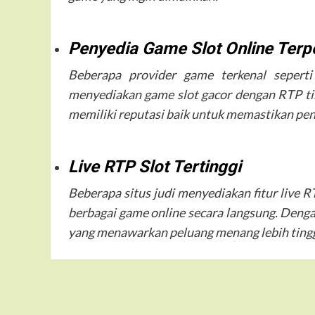
Penyedia Game Slot Online Terp
Beberapa provider game terkenal seperti
menyediakan game slot gacor dengan RTP tin
memiliki reputasi baik untuk memastikan p
Live RTP Slot Tertinggi
Beberapa situs judi menyediakan fitur live
berbagai game online secara langsung. Denga
yang menawarkan peluang menang lebih ting