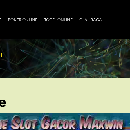
E
POKER ONLINE
TOGEL ONLINE
OLAHRAGA
I
e