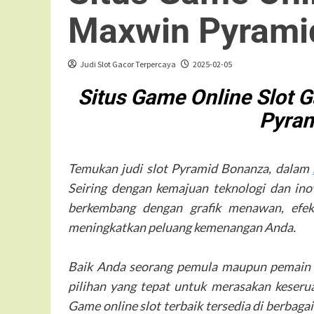
Maxwin Pyrami
Judi Slot Gacor Terpercaya
2025-02-05
Situs Game Online Slot 
Pyra
Temukan judi slot Pyramid Bonanza, dalam
Seiring dengan kemajuan teknologi dan ino
berkembang dengan grafik menawan, efek s
meningkatkan peluang kemenangan Anda.
Baik Anda seorang pemula maupun pemain 
pilihan yang tepat untuk merasakan keser
Game online slot terbaik tersedia di berbaga