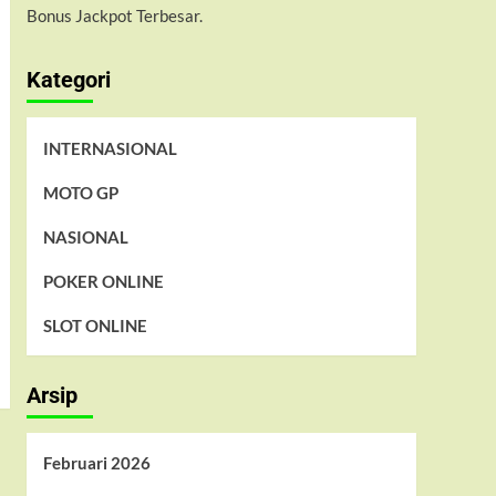
Bonus Jackpot Terbesar.
Kategori
INTERNASIONAL
MOTO GP
NASIONAL
POKER ONLINE
SLOT ONLINE
Arsip
Februari 2026