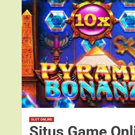
SLOT ONLINE
Situs Game Onl