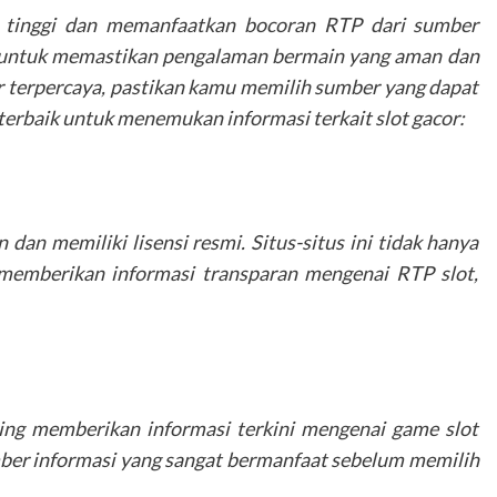
tinggi dan memanfaatkan bocoran RTP dari sumber
aya untuk memastikan pengalaman bermain yang aman dan
terpercaya, pastikan kamu memilih sumber yang dapat
terbaik untuk menemukan informasi terkait slot gacor:
n dan memiliki lisensi resmi. Situs-situs ini tidak hanya
 memberikan informasi transparan mengenai RTP slot,
ring memberikan informasi terkini mengenai game slot
umber informasi yang sangat bermanfaat sebelum memilih