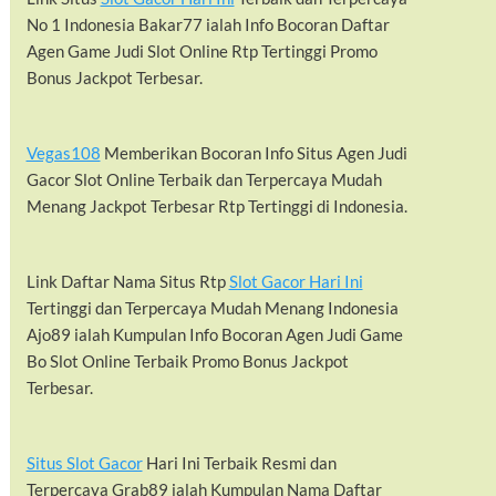
No 1 Indonesia Bakar77 ialah Info Bocoran Daftar
Agen Game Judi Slot Online Rtp Tertinggi Promo
Bonus Jackpot Terbesar.
Vegas108
Memberikan Bocoran Info Situs Agen Judi
Gacor Slot Online Terbaik dan Terpercaya Mudah
Menang Jackpot Terbesar Rtp Tertinggi di Indonesia.
Link Daftar Nama Situs Rtp
Slot Gacor Hari Ini
Tertinggi dan Terpercaya Mudah Menang Indonesia
Ajo89 ialah Kumpulan Info Bocoran Agen Judi Game
Bo Slot Online Terbaik Promo Bonus Jackpot
Terbesar.
Situs Slot Gacor
Hari Ini Terbaik Resmi dan
Terpercaya Grab89 ialah Kumpulan Nama Daftar