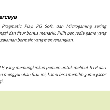
ercaya
 Pragmatic Play, PG Soft, dan Microgaming sering
ggi dan fitur bonus menarik. Pilih penyedia game yang
engalaman bermain yang menyenangkan.
 RTP, yang memungkinkan pemain untuk melihat RTP dari
n menggunakan fitur ini, kamu bisa memilih game gacor
gi.
slot gacor