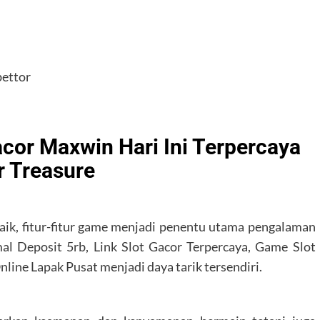
bettor
acor Maxwin Hari Ini Terpercaya
r Treasure
baik, fitur-fitur game menjadi penentu utama pengalaman
mal Deposit 5rb, Link Slot Gacor Terpercaya, Game Slot
nline Lapak Pusat menjadi daya tarik tersendiri.