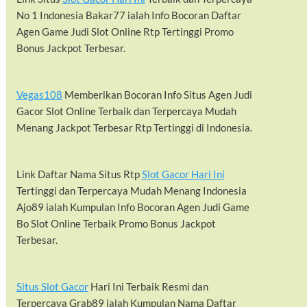
No 1 Indonesia Bakar77 ialah Info Bocoran Daftar
Agen Game Judi Slot Online Rtp Tertinggi Promo
Bonus Jackpot Terbesar.
Vegas108
Memberikan Bocoran Info Situs Agen Judi
Gacor Slot Online Terbaik dan Terpercaya Mudah
Menang Jackpot Terbesar Rtp Tertinggi di Indonesia.
Link Daftar Nama Situs Rtp
Slot Gacor Hari Ini
Tertinggi dan Terpercaya Mudah Menang Indonesia
Ajo89 ialah Kumpulan Info Bocoran Agen Judi Game
Bo Slot Online Terbaik Promo Bonus Jackpot
Terbesar.
Situs Slot Gacor
Hari Ini Terbaik Resmi dan
Terpercaya Grab89 ialah Kumpulan Nama Daftar