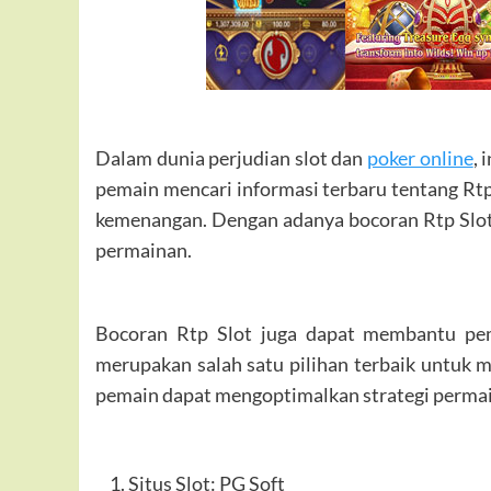
Dalam dunia perjudian slot dan
poker online
, 
pemain mencari informasi terbaru tentang Rtp
kemenangan. Dengan adanya bocoran Rtp Slot H
permainan.
Bocoran Rtp Slot juga dapat membantu pem
merupakan salah satu pilihan terbaik untuk 
pemain dapat mengoptimalkan strategi permai
Situs Slot: PG Soft