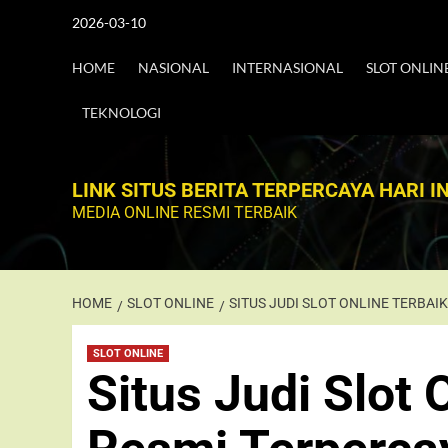
Skip
2026-03-10
to
content
HOME
NASIONAL
INTERNASIONAL
SLOT ONLIN
TEKNOLOGI
LINK SITUS BERITA TERPERCAYA HARI IN
MEDIA ONLINE RESMI TERBAIK
HOME
SLOT ONLINE
SITUS JUDI SLOT ONLINE TERBA
SLOT ONLINE
Situs Judi Slot 