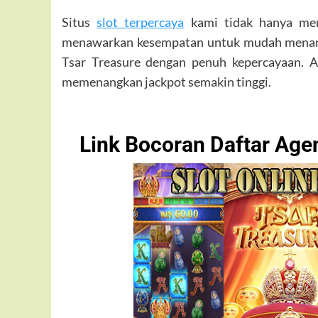
Situs
slot terpercaya
kami tidak hanya mem
menawarkan kesempatan untuk mudah menang
Tsar Treasure dengan penuh kepercayaan. Ap
memenangkan jackpot semakin tinggi.
Link Bocoran Daftar Agen 