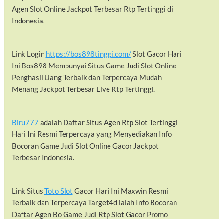
Agen Slot Online Jackpot Terbesar Rtp Tertinggi di
Indonesia.
Link Login
https://bos898tinggi.com/
Slot Gacor Hari
Ini Bos898 Mempunyai Situs Game Judi Slot Online
Penghasil Uang Terbaik dan Terpercaya Mudah
Menang Jackpot Terbesar Live Rtp Tertinggi.
Biru777
adalah Daftar Situs Agen Rtp Slot Tertinggi
Hari Ini Resmi Terpercaya yang Menyediakan Info
Bocoran Game Judi Slot Online Gacor Jackpot
Terbesar Indonesia.
Link Situs
Toto Slot
Gacor Hari Ini Maxwin Resmi
Terbaik dan Terpercaya Target4d ialah Info Bocoran
Daftar Agen Bo Game Judi Rtp Slot Gacor Promo