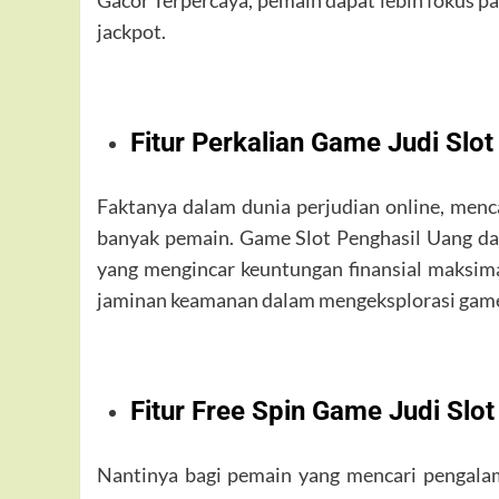
Gacor Terpercaya, pemain dapat lebih fokus p
jackpot.
Fitur Perkalian Game Judi Slo
Faktanya dalam dunia perjudian online, menca
banyak pemain. Game Slot Penghasil Uang da
yang mengincar keuntungan finansial maksima
jaminan keamanan dalam mengeksplorasi game-
Fitur Free Spin Game Judi Slo
Nantinya bagi pemain yang mencari pengalam