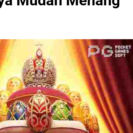
aya Mudah Menang