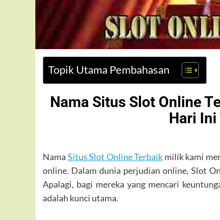
Topik Utama Pembahasan
Nama Situs Slot Online T
Hari In
Nama
Situs Slot Online Terbaik
milik kami mer
online. Dalam dunia perjudian online, Slot O
Apalagi, bagi mereka yang mencari keuntunga
adalah kunci utama.