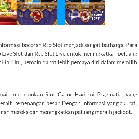
informasi bocoran Rtp Slot menjadi sangat berharga. Para
 Live Slot dan Rtp Slot Live untuk meningkatkan peluang
ari Ini, pemain dapat lebih percaya diri dalam memilih
ain menemukan Slot Gacor Hari Ini Pragmatic, yang
meraih kemenangan besar. Dengan informasi yang akurat,
nan mereka dan meningkatkan peluang meraih jackpot.