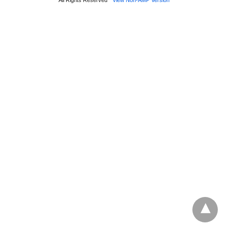
All Rights Reserved
View Non-AMP Version