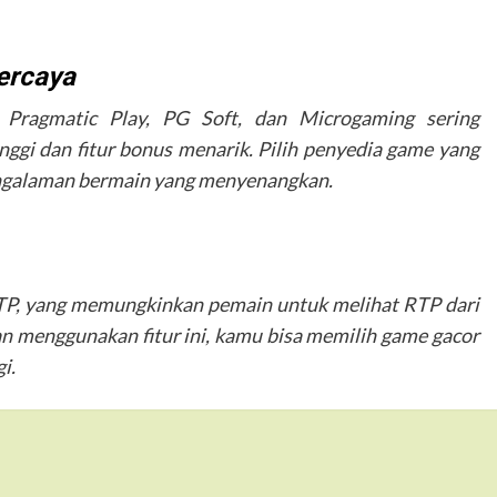
ercaya
 Pragmatic Play, PG Soft, dan Microgaming sering
ggi dan fitur bonus menarik. Pilih penyedia game yang
engalaman bermain yang menyenangkan.
 RTP, yang memungkinkan pemain untuk melihat RTP dari
n menggunakan fitur ini, kamu bisa memilih game gacor
gi.
slot gacor