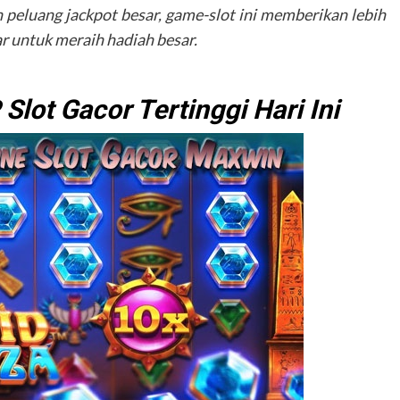
an peluang jackpot besar, game-slot ini memberikan lebih
ar untuk meraih hadiah besar.
Slot Gacor Tertinggi Hari Ini