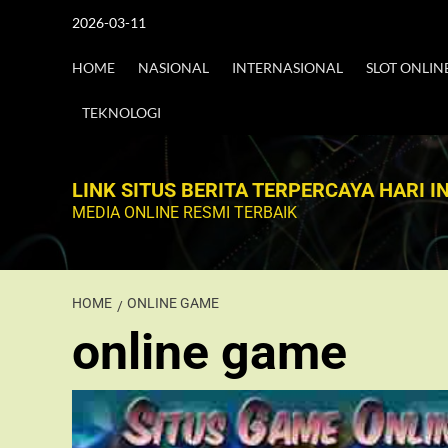
Skip
2026-03-11
to
content
HOME
NASIONAL
INTERNASIONAL
SLOT ONLIN
TEKNOLOGI
LINK SITUS BERITA TERPERCAYA HARI IN
MEDIA ONLINE RESMI TERBAIK
HOME
ONLINE GAME
online game