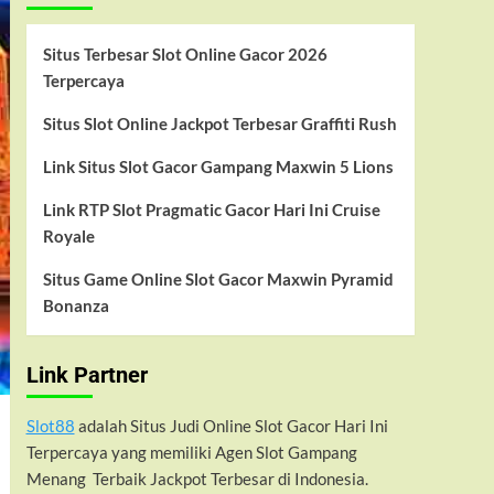
Situs Terbesar Slot Online Gacor 2026
Terpercaya
Situs Slot Online Jackpot Terbesar Graffiti Rush
Link Situs Slot Gacor Gampang Maxwin 5 Lions
Link RTP Slot Pragmatic Gacor Hari Ini Cruise
Royale
Situs Game Online Slot Gacor Maxwin Pyramid
Bonanza
Link Partner
Slot88
adalah Situs Judi Online Slot Gacor Hari Ini
Terpercaya yang memiliki Agen Slot Gampang
Menang Terbaik Jackpot Terbesar di Indonesia.