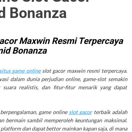
d Bonanza
Gacor Maxwin Resmi Terpercaya
mid Bonanza
situs game online
slot gacor maxwin resmi terpercaya.
vasi dalam dunia perjudian online, game-slot semakin
uara realistis, dan fitur-fitur menarik yang dapat
berpengalaman, game online
slot gacor
terbaik adalah
uan bermain sambil memperoleh keuntungan maksimal.
i platform dan dapat bettor mainkan kapan saja, di mana