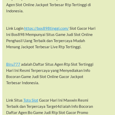
Agen Slot Online Jackpot Terbesar Rtp Tertinggi di
Indonesia.
Link Login
https://bos898tinggi.com/
Slot Gacor Hari
Ini Bos898 Mempunyai Situs Game Judi Slot Online
Penghasil Uang Terbaik dan Terpercaya Mudah
Menang Jackpot Terbesar Live Rtp Tertinggi.
Biru777
adalah Daftar Situs Agen Rtp Slot Tertinggi
Hari Ini Resmi Terpercaya yang Menyediakan Info
Bocoran Game Judi Slot Online Gacor Jackpot
Terbesar Indonesia.
Link Situs
Toto Slot
Gacor Hari Ini Maxwin Resmi
Terbaik dan Terpercaya Target4d ialah Info Bocoran
Daftar Agen Bo Game Judi Rtp Slot Gacor Promo