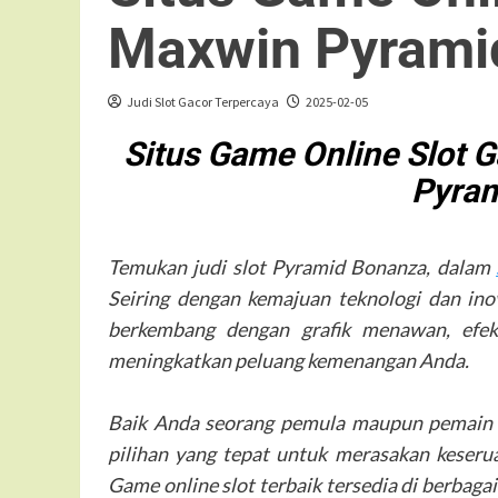
Maxwin Pyrami
Judi Slot Gacor Terpercaya
2025-02-05
Situs Game Online Slot 
Pyra
Temukan judi slot Pyramid Bonanza, dalam
Seiring dengan kemajuan teknologi dan ino
berkembang dengan grafik menawan, efek s
meningkatkan peluang kemenangan Anda.
Baik Anda seorang pemula maupun pemain 
pilihan yang tepat untuk merasakan keser
Game online slot terbaik tersedia di berbaga