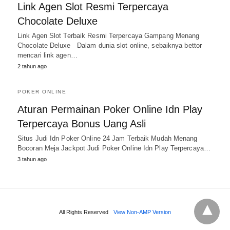
Link Agen Slot Resmi Terpercaya
Chocolate Deluxe
Link Agen Slot Terbaik Resmi Terpercaya Gampang Menang
Chocolate Deluxe Dalam dunia slot online, sebaiknya bettor
mencari link agen…
2 tahun ago
POKER ONLINE
Aturan Permainan Poker Online Idn Play
Terpercaya Bonus Uang Asli
Situs Judi Idn Poker Online 24 Jam Terbaik Mudah Menang
Bocoran Meja Jackpot Judi Poker Online Idn Play Terpercaya…
3 tahun ago
All Rights Reserved
View Non-AMP Version