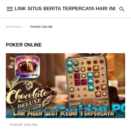
LINK SITUS BERITA TERPERCAYA HARI INI
BERANDA
POKER ONLINE
POKER ONLINE
POKER ONLINE