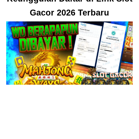
Gacor 2026 Terbaru