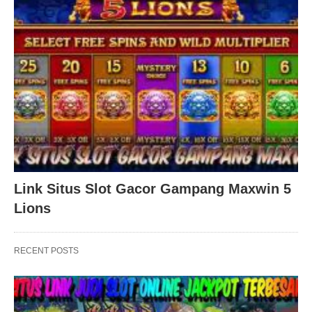
Link Situs Slot Gacor Gampang Maxwin 5
Lions
RECENT POSTS