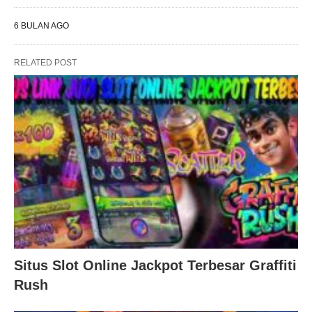
6 BULAN AGO
RELATED POST
Situs Slot Online Jackpot Terbesar Graffiti
Rush