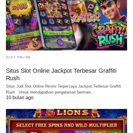
SLOT ONLINE
Situs Slot Online Jackpot Terbesar Graffiti
Rush
Situs Judi Slot Online Resmi Terpercaya Jackpot Terbesar Graffiti
Rush Untuk mendapatkan pengalaman bermain…
10 bulan ago