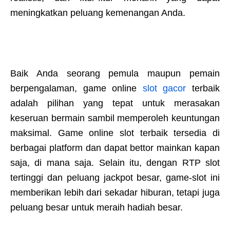
meningkatkan peluang kemenangan Anda.
Baik Anda seorang pemula maupun pemain
berpengalaman, game online
slot gacor
terbaik
adalah pilihan yang tepat untuk merasakan
keseruan bermain sambil memperoleh keuntungan
maksimal. Game online slot terbaik tersedia di
berbagai platform dan dapat bettor mainkan kapan
saja, di mana saja. Selain itu, dengan RTP slot
tertinggi dan peluang jackpot besar, game-slot ini
memberikan lebih dari sekadar hiburan, tetapi juga
peluang besar untuk meraih hadiah besar.