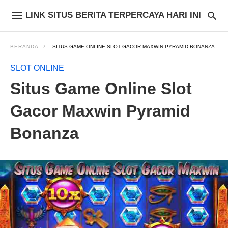
LINK SITUS BERITA TERPERCAYA HARI INI
BERANDA
SITUS GAME ONLINE SLOT GACOR MAXWIN PYRAMID BONANZA
SLOT ONLINE
Situs Game Online Slot
Gacor Maxwin Pyramid
Bonanza