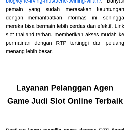
blog/kyrie-irving-mustache-twirling-villain/
. Banyak
pemain yang sudah merasakan keuntungan
dengan memanfaatkan informasi ini, sehingga
mereka bisa bermain lebih cerdas dan efektif. Link
slot thailand terbaru memberikan akses mudah ke
permainan dengan RTP tertinggi dan peluang
menang lebih besar.
Layanan Pelanggan Agen
Game Judi Slot Online Terbaik