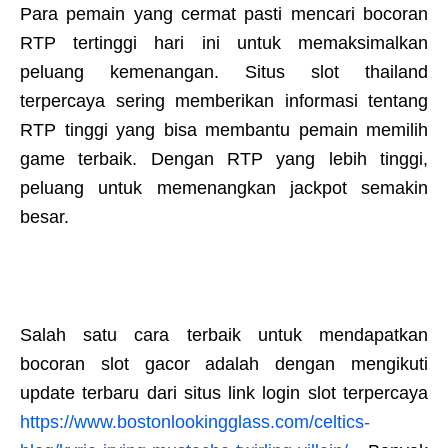
Para pemain yang cermat pasti mencari bocoran
RTP tertinggi hari ini untuk memaksimalkan
peluang kemenangan. Situs slot thailand
terpercaya sering memberikan informasi tentang
RTP tinggi yang bisa membantu pemain memilih
game terbaik. Dengan RTP yang lebih tinggi,
peluang untuk memenangkan jackpot semakin
besar.
Salah satu cara terbaik untuk mendapatkan
bocoran slot gacor adalah dengan mengikuti
update terbaru dari situs link login slot terpercaya
https://www.bostonlookingglass.com/celtics-