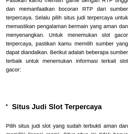
Pastikan kamu memilih game dengan RTP tinggi
dan memanfaatkan bocoran RTP dari sumber
terpercaya. Selalu pilih situs judi terpercaya untuk
memastikan pengalaman bermain yang aman dan
menyenangkan. Untuk menemukan slot gacor
terpercaya, pastikan kamu memilih sumber yang
dapat diandalkan. Berikut adalah beberapa sumber
terbaik untuk menemukan informasi terkait slot
gacor:
Situs Judi Slot Terpercaya
Pilih situs judi slot yang sudah terbukti aman dan