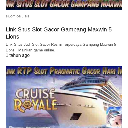
SLOT ONLINE
Link Situs Slot Gacor Gampang Maxwin 5
Lions
Link Situs Judi Slot Gacor Resmi Terpercaya Gampang Maxwin 5
Lions Mainkan game online…
1 tahun ago