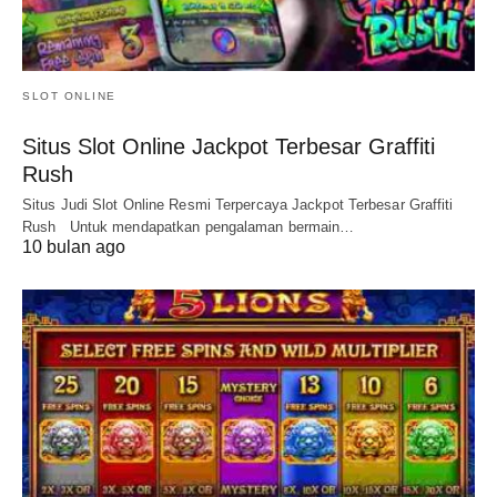
SLOT ONLINE
Situs Slot Online Jackpot Terbesar Graffiti
Rush
Situs Judi Slot Online Resmi Terpercaya Jackpot Terbesar Graffiti
Rush Untuk mendapatkan pengalaman bermain…
10 bulan ago