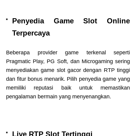
Penyedia Game Slot Online
Terpercaya
Beberapa provider game terkenal seperti
Pragmatic Play, PG Soft, dan Microgaming sering
menyediakan game slot gacor dengan RTP tinggi
dan fitur bonus menarik. Pilih penyedia game yang
memiliki reputasi baik untuk memastikan
pengalaman bermain yang menyenangkan.
Live RTP Slot Tertinggi