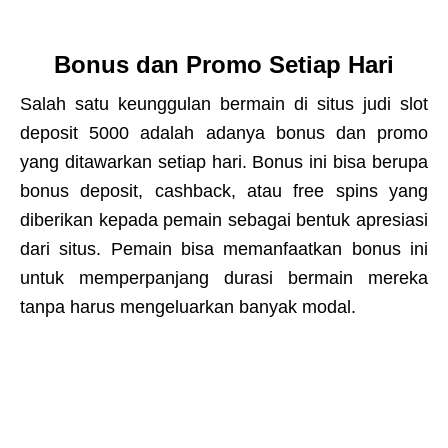
Bonus dan Promo Setiap Hari
Salah satu keunggulan bermain di situs judi slot
deposit 5000 adalah adanya bonus dan promo
yang ditawarkan setiap hari. Bonus ini bisa berupa
bonus deposit, cashback, atau free spins yang
diberikan kepada pemain sebagai bentuk apresiasi
dari situs. Pemain bisa memanfaatkan bonus ini
untuk memperpanjang durasi bermain mereka
tanpa harus mengeluarkan banyak modal.