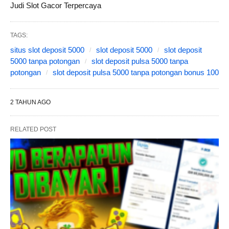
Judi Slot Gacor Terpercaya
TAGS:
situs slot deposit 5000
slot deposit 5000
slot deposit
5000 tanpa potongan
slot deposit pulsa 5000 tanpa
potongan
slot deposit pulsa 5000 tanpa potongan bonus 100
2 TAHUN AGO
RELATED POST