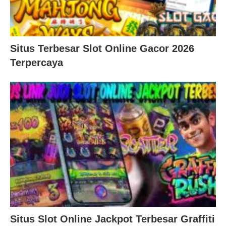
Situs Terbesar Slot Online Gacor 2026
Terpercaya
Situs Slot Online Jackpot Terbesar Graffiti