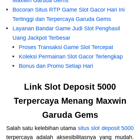
Maxwin Garuda Gems
Bocoran Situs RTP Game Slot Gacor Hari Ini
Tertinggi dan Terpercaya Garuda Gems
Layanan Bandar Game Judi Slot Penghasil
Uang Jackpot Terbesar
Proses Transaksi Game Slot Tercepat
Koleksi Permainan Slot Gacor Terlengkap
Bonus dan Promo Setiap Hari
Link Slot Deposit 5000
Terpercaya Menang Maxwin
Garuda Gems
Salah satu kelebihan utama
situs slot deposit 5000
terpercaya adalah aksesibilitasnya yang mudah.