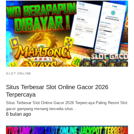
SLOT ONLINE
Situs Terbesar Slot Online Gacor 2026
Terpercaya
Situs Terbesar Slot Online Gacor 2026 Terpercaya Paling Resmi Slot
gacor gampang menang tersedia situs…
6 bulan ago