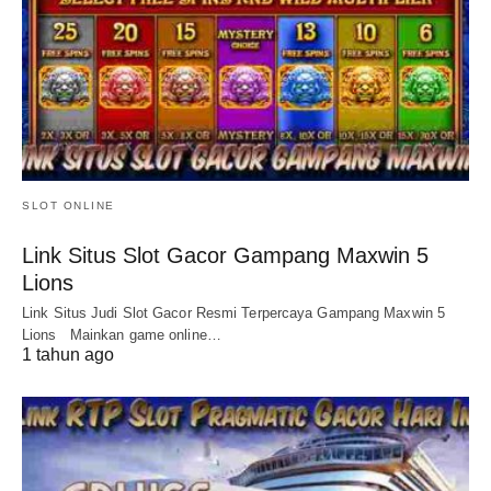
SLOT ONLINE
Link Situs Slot Gacor Gampang Maxwin 5
Lions
Link Situs Judi Slot Gacor Resmi Terpercaya Gampang Maxwin 5
Lions Mainkan game online…
1 tahun ago