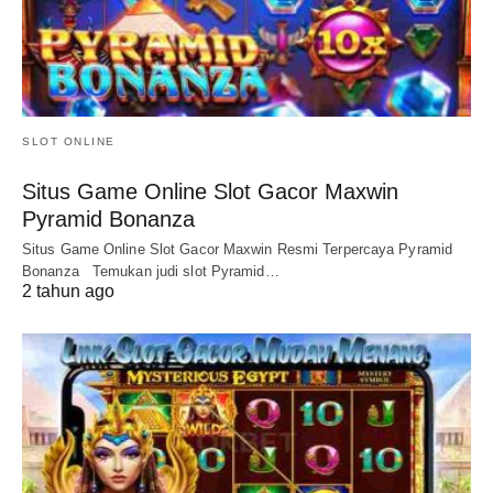
SLOT ONLINE
Situs Game Online Slot Gacor Maxwin
Pyramid Bonanza
Situs Game Online Slot Gacor Maxwin Resmi Terpercaya Pyramid
Bonanza Temukan judi slot Pyramid…
2 tahun ago