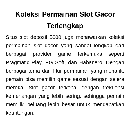
Koleksi Permainan Slot Gacor
Terlengkap
Situs slot deposit 5000 juga menawarkan koleksi
permainan slot gacor yang sangat lengkap dari
berbagai provider game terkemuka seperti
Pragmatic Play, PG Soft, dan Habanero. Dengan
berbagai tema dan fitur permainan yang menarik,
pemain bisa memilih game sesuai dengan selera
mereka. Slot gacor terkenal dengan frekuensi
kemenangan yang lebih sering, sehingga pemain
memiliki peluang lebih besar untuk mendapatkan
keuntungan.