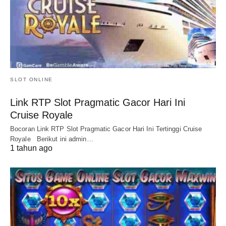
SLOT ONLINE
Link RTP Slot Pragmatic Gacor Hari Ini
Cruise Royale
Bocoran Link RTP Slot Pragmatic Gacor Hari Ini Tertinggi Cruise
Royale Berikut ini admin…
1 tahun ago