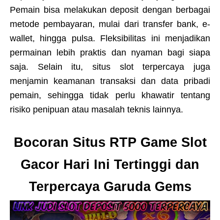
Pemain bisa melakukan deposit dengan berbagai
metode pembayaran, mulai dari transfer bank, e-
wallet, hingga pulsa. Fleksibilitas ini menjadikan
permainan lebih praktis dan nyaman bagi siapa
saja. Selain itu, situs slot terpercaya juga
menjamin keamanan transaksi dan data pribadi
pemain, sehingga tidak perlu khawatir tentang
risiko penipuan atau masalah teknis lainnya.
Bocoran Situs RTP Game Slot
Gacor Hari Ini Tertinggi dan
Terpercaya Garuda Gems