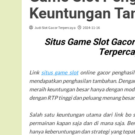
Keuntungan Ta
Judi Slot Gacor Terpercaya
2024-11-16
Situs Game Slot Gacor
Terperca
Link
situs game slot
online gacor penghasil
mendapatkan penghasilan tambahan. Dengan be
meraih keuntungan besar hanya dengan modal 
dengan RTP tinggi dan peluang menang besar
Salah satu keuntungan utama dari link bo
permainan kapan saja dan di mana saja. Be
hanya keberuntungan dan strategi yang tepa