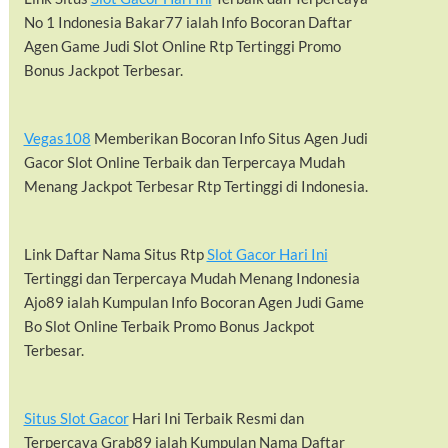
No 1 Indonesia Bakar77 ialah Info Bocoran Daftar
Agen Game Judi Slot Online Rtp Tertinggi Promo
Bonus Jackpot Terbesar.
Vegas108
Memberikan Bocoran Info Situs Agen Judi
Gacor Slot Online Terbaik dan Terpercaya Mudah
Menang Jackpot Terbesar Rtp Tertinggi di Indonesia.
Link Daftar Nama Situs Rtp
Slot Gacor Hari Ini
Tertinggi dan Terpercaya Mudah Menang Indonesia
Ajo89 ialah Kumpulan Info Bocoran Agen Judi Game
Bo Slot Online Terbaik Promo Bonus Jackpot
Terbesar.
Situs Slot Gacor
Hari Ini Terbaik Resmi dan
Terpercaya Grab89 ialah Kumpulan Nama Daftar