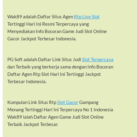
Wak89 adalah Daftar Situs Agen
Rtp Live Slot
Tertinggi Hari Ini Resmi Terpercaya yang
Menyediakan Info Bocoran Game Judi Slot Online
Gacor Jackpot Terbesar Indonesia.
PG Soft adalah Daftar Link Situs Judi
Slot Terpercaya
dan Terbaik yang berkerja sama dengan Info Bocoran
Daftar Agen Rtp Slot Hari Ini Tertinggi Jackpot
Terbesar Indonesia.
Kumpulan Link Situs Rtp
Slot Gacor
Gampang
Menang Tertinggi Hari Ini Terpercaya No 1 Indonesia
Wak89 ialah Daftar Agen Game Judi Slot Online
Terbaik Jackpot Terbesar.