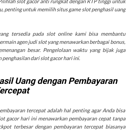
ilihlah slot gacor anti rungkat dengan RTP tinggi untuk
, penting untuk memilih situs game slot penghasil uang
ang tersedia pada slot online kami bisa membantu
rmain agen judi slot yang menawarkan berbagai bonus,
emenangan besar. Pengelolaan waktu yang bijak juga
enghasilan dari slot gacor hari ini.
hasil Uang dengan Pembayaran
ercepat
embayaran tercepat adalah hal penting agar Anda bisa
lot gacor hari ini menawarkan pembayaran cepat tanpa
ackpot terbesar dengan pembayaran tercepat biasanya