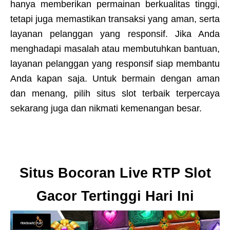
hanya memberikan permainan berkualitas tinggi,
tetapi juga memastikan transaksi yang aman, serta
layanan pelanggan yang responsif. Jika Anda
menghadapi masalah atau membutuhkan bantuan,
layanan pelanggan yang responsif siap membantu
Anda kapan saja. Untuk bermain dengan aman
dan menang, pilih situs slot terbaik terpercaya
sekarang juga dan nikmati kemenangan besar.
Situs Bocoran Live RTP Slot
Gacor Tertinggi Hari Ini