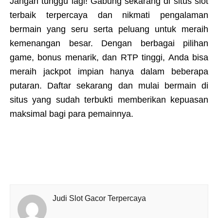
Jangan tunggu lagi! Gabung sekarang di situs slot
terbaik terpercaya dan nikmati pengalaman
bermain yang seru serta peluang untuk meraih
kemenangan besar. Dengan berbagai pilihan
game, bonus menarik, dan RTP tinggi, Anda bisa
meraih jackpot impian hanya dalam beberapa
putaran. Daftar sekarang dan mulai bermain di
situs yang sudah terbukti memberikan kepuasan
maksimal bagi para pemainnya.
Judi Slot Gacor Terpercaya