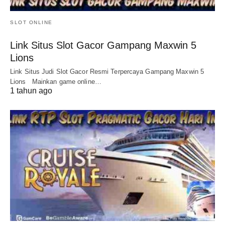
SLOT ONLINE
Link Situs Slot Gacor Gampang Maxwin 5
Lions
Link Situs Judi Slot Gacor Resmi Terpercaya Gampang Maxwin 5
Lions Mainkan game online…
1 tahun ago