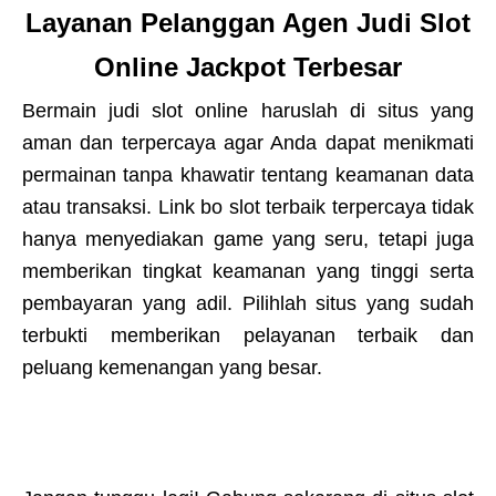
Layanan Pelanggan Agen Judi Slot
Online Jackpot Terbesar
Bermain judi slot online haruslah di situs yang
aman dan terpercaya agar Anda dapat menikmati
permainan tanpa khawatir tentang keamanan data
atau transaksi. Link bo slot terbaik terpercaya tidak
hanya menyediakan game yang seru, tetapi juga
memberikan tingkat keamanan yang tinggi serta
pembayaran yang adil. Pilihlah situs yang sudah
terbukti memberikan pelayanan terbaik dan
peluang kemenangan yang besar.