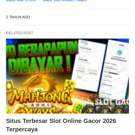
2 TAHUN AGO
RELATED POST
Situs Terbesar Slot Online Gacor 2026
Terpercaya