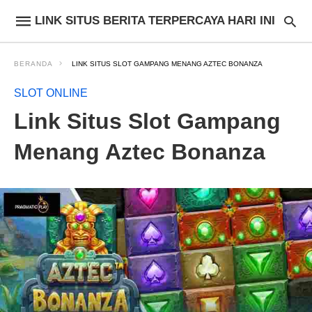
LINK SITUS BERITA TERPERCAYA HARI INI
BERANDA
LINK SITUS SLOT GAMPANG MENANG AZTEC BONANZA
SLOT ONLINE
Link Situs Slot Gampang
Menang Aztec Bonanza