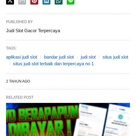
PUBLISHED BY
Judi Slot Gacor Terpercaya
TAGS:
aplikasi judi slot
bandar judi slot
judi slot
situs judi slot
situs judi slot terbaik dan terpercaya no 1
2 TAHUN AGO
RELATED POST