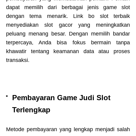
dapat memilih dari berbagai jenis game slot
dengan tema menarik. Link bo slot terbaik
menyediakan slot gacor yang meningkatkan
peluang menang besar. Dengan memilih bandar
terpercaya, Anda bisa fokus bermain tanpa
khawatir tentang keamanan data atau proses
transaksi.
Pembayaran Game Judi Slot
Terlengkap
Metode pembayaran yang lengkap menjadi salah