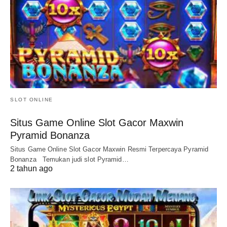
SLOT ONLINE
Situs Game Online Slot Gacor Maxwin
Pyramid Bonanza
Situs Game Online Slot Gacor Maxwin Resmi Terpercaya Pyramid
Bonanza Temukan judi slot Pyramid…
2 tahun ago