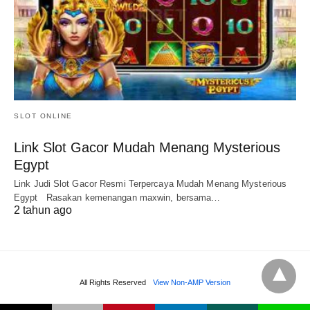
SLOT ONLINE
Link Slot Gacor Mudah Menang Mysterious
Egypt
Link Judi Slot Gacor Resmi Terpercaya Mudah Menang Mysterious
Egypt Rasakan kemenangan maxwin, bersama…
2 tahun ago
All Rights Reserved
View Non-AMP Version