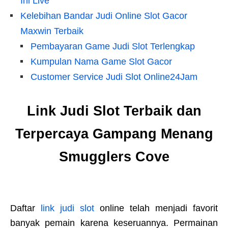
Ini Live
Kelebihan Bandar Judi Online Slot Gacor
Maxwin Terbaik
Pembayaran Game Judi Slot Terlengkap
Kumpulan Nama Game Slot Gacor
Customer Service Judi Slot Online24Jam
Link Judi Slot Terbaik dan
Terpercaya Gampang Menang
Smugglers Cove
Daftar
link judi slot
online telah menjadi favorit
banyak pemain karena keseruannya. Permainan