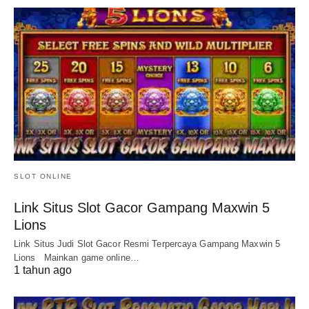
SLOT ONLINE
Link Situs Slot Gacor Gampang Maxwin 5
Lions
Link Situs Judi Slot Gacor Resmi Terpercaya Gampang Maxwin 5
Lions Mainkan game online…
1 tahun ago