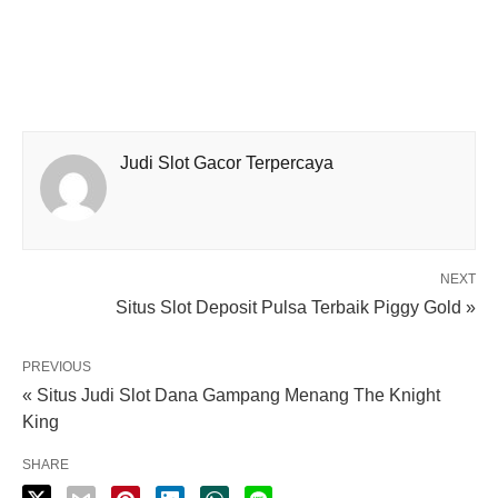
Judi Slot Gacor Terpercaya
NEXT
Situs Slot Deposit Pulsa Terbaik Piggy Gold »
PREVIOUS
« Situs Judi Slot Dana Gampang Menang The Knight
King
SHARE