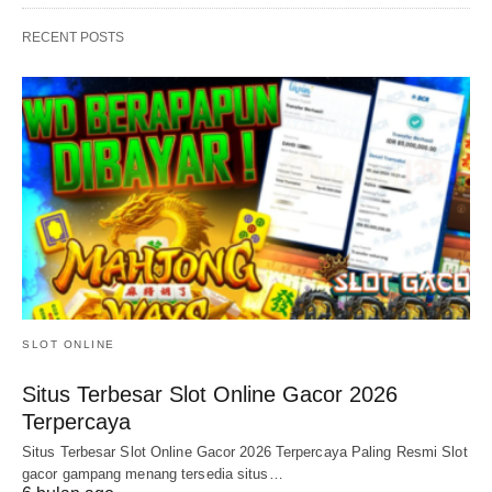
RECENT POSTS
SLOT ONLINE
Situs Terbesar Slot Online Gacor 2026
Terpercaya
Situs Terbesar Slot Online Gacor 2026 Terpercaya Paling Resmi Slot
gacor gampang menang tersedia situs…