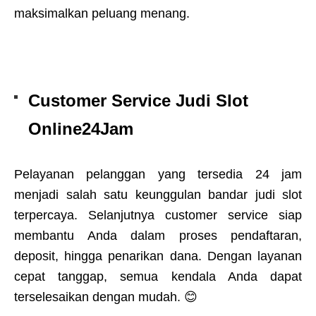
maksimalkan peluang menang.
Customer Service Judi Slot
Online24Jam
Pelayanan pelanggan yang tersedia 24 jam
menjadi salah satu keunggulan bandar judi slot
terpercaya. Selanjutnya customer service siap
membantu Anda dalam proses pendaftaran,
deposit, hingga penarikan dana. Dengan layanan
cepat tanggap, semua kendala Anda dapat
terselesaikan dengan mudah. 😊