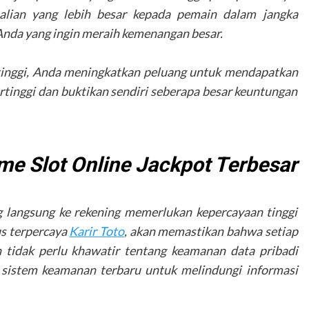
balian yang lebih besar kepada pemain dalam jangka
 Anda yang ingin meraih kemenangan besar.
tinggi, Anda meningkatkan peluang untuk mendapatkan
ertinggi dan buktikan sendiri seberapa besar keuntungan
e Slot Online Jackpot Terbesar
ng langsung ke rekening memerlukan kepercayaan tinggi
us terpercaya
Karir Toto
, akan memastikan bahwa setiap
n tidak perlu khawatir tentang keamanan data pribadi
 sistem keamanan terbaru untuk melindungi informasi