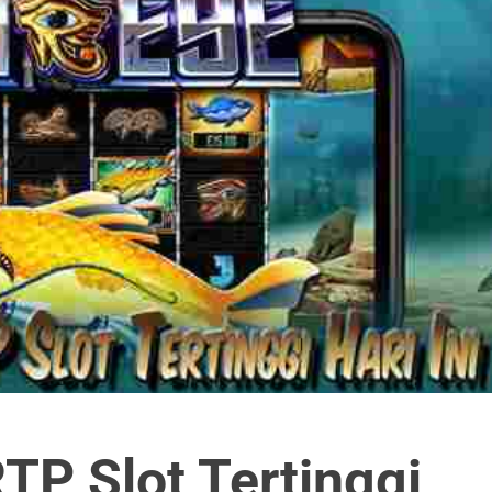
TP Slot Tertinggi