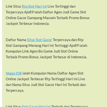
Link Situs
Rtp Slot Hari Ini
Live Tertinggi dan
Terpercaya Ajo89 ialah Daftar Agen Judi Game Slot
Online Gacor Gampang Maxwin Terbaik Promo Bonus
Jackpot Terbesar Indonesia.
Daftar Nama
Situs Slot Gacor
Terpercaya dan Rtp
Slot Gampang Menang Hari Ini Tertinggi Ajo89 ialah
Kumpulan Link Agen Bo Game Judi Slot Online
Terbaik Promo Bonus Jackpot Terbesar di Indonesia.
Vegas108
ialah Kumpulan Nama Daftar Agen Slot
Online Jackpot Terbesar Rtp Tertinggi Hari Ini Live
dan Nama Situs Judi Slot Gacor Hari Ini Terbaik dan
Terpercaya.
Link Situs
Slot Gacor Hari Ini
Terbaik dan Terpercaya