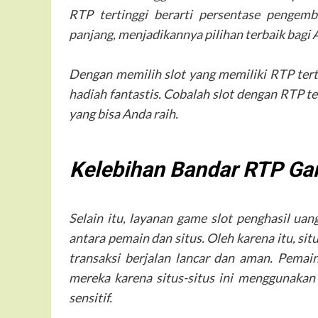
RTP tertinggi berarti persentase pengem
panjang, menjadikannya pilihan terbaik bagi
Dengan memilih slot yang memiliki RTP ter
hadiah fantastis. Cobalah slot dengan RTP t
yang bisa Anda raih.
Kelebihan Bandar RTP Gam
Selain itu, layanan game slot penghasil ua
antara pemain dan situs. Oleh karena itu, sit
transaksi berjalan lancar dan aman. Pemai
mereka karena situs-situs ini menggunakan
sensitif.