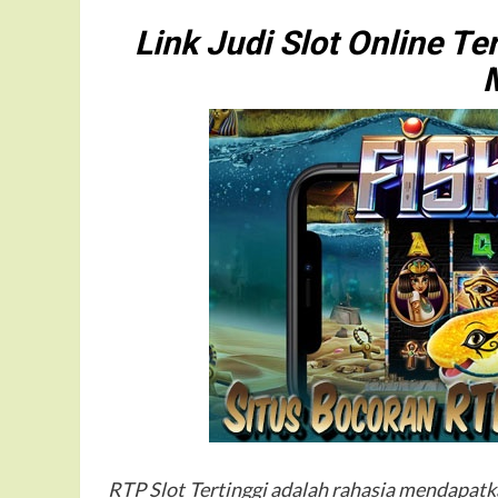
Link Judi Slot Online T
RTP Slot Tertinggi adalah rahasia mendapatk