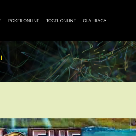
E
POKER ONLINE
TOGEL ONLINE
OLAHRAGA
I