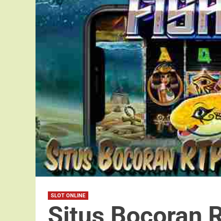
SLOT ONLINE
Situs Bocoran R