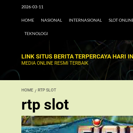
Skip
2026-03-11
to
content
HOME
NASIONAL
INTERNASIONAL
SLOT ONLIN
TEKNOLOGI
LINK SITUS BERITA TERPERCAYA HARI IN
MEDIA ONLINE RESMI TERBAIK
HOME
RTP SLOT
rtp slot