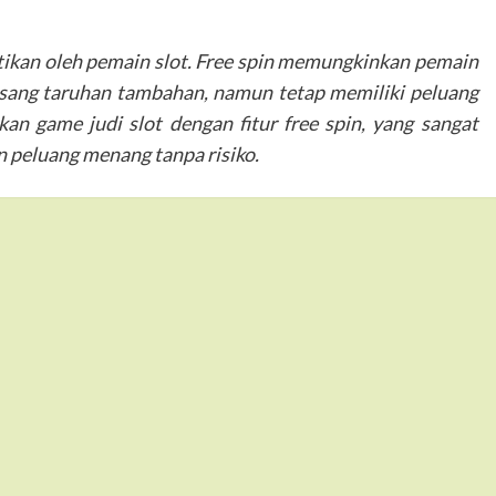
antikan oleh pemain slot. Free spin memungkinkan pemain
ang taruhan tambahan, namun tetap memiliki peluang
n game judi slot dengan fitur free spin, yang sangat
 peluang menang tanpa risiko.