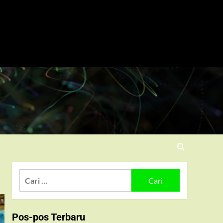
Cari
untuk:
Pos-pos Terbaru