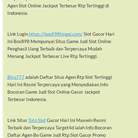
Agen Slot Online Jackpot Terbesar Rtp Tertinggi di
Indonesia.
Link Login
https://bos898tinggi.com/
Slot Gacor Hari
Ini Bos898 Mempunyai Situs Game Judi Slot Online
Penghasil Uang Terbaik dan Terpercaya Mudah
Menang Jackpot Terbesar Live Rtp Tertinggi.
Biru777
adalah Daftar Situs Agen Rtp Slot Tertinggi
Hari Ini Resmi Terpercaya yang Menyediakan Info
Bocoran Game Judi Slot Online Gacor Jackpot
Terbesar Indonesia.
Link Situs
Toto Slot
Gacor Hari Ini Maxwin Resmi
Terbaik dan Terpercaya Target4d ialah Info Bocoran
Daftar Agen Bo Game Judi Rtp Slot Gacor Promo