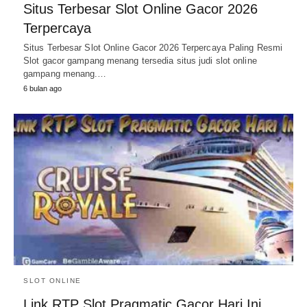
Situs Terbesar Slot Online Gacor 2026
Terpercaya
Situs Terbesar Slot Online Gacor 2026 Terpercaya Paling Resmi
Slot gacor gampang menang tersedia situs judi slot online
gampang menang.…
6 bulan ago
SLOT ONLINE
Link RTP Slot Pragmatic Gacor Hari Ini