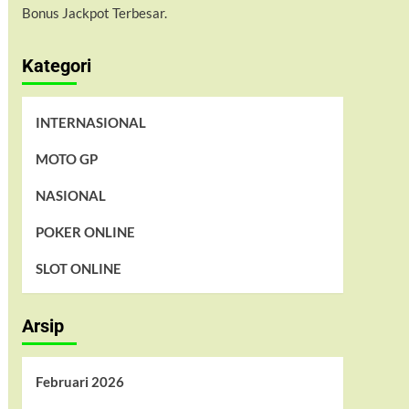
Bonus Jackpot Terbesar.
Kategori
INTERNASIONAL
MOTO GP
NASIONAL
POKER ONLINE
SLOT ONLINE
Arsip
Februari 2026