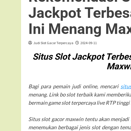
Jackpot Terbesa
Ini Menang Max
Judi Slot Gacor Terpercaya
2024-09-11
Situs Slot Jackpot Terbe
Maxwin
Bagi para pemain judi online, mencari
situ
menang. Link bo slot terbaik kami memberik
bermain game slot terpercaya live RTP tinggi F
Situs slot gacor maxwin tentu akan menjadi
menemukan berbagai jenis slot dengan tem