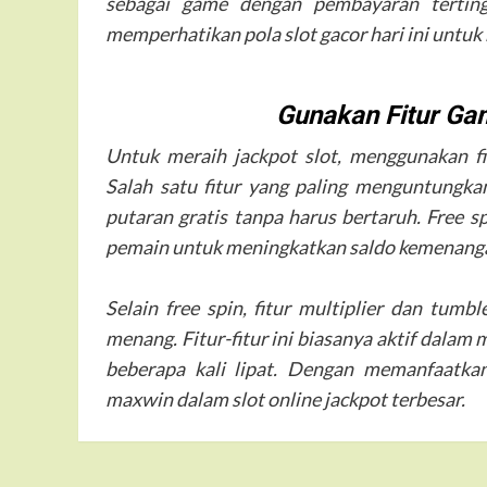
sebagai game dengan pembayaran tertin
memperhatikan pola slot gacor hari ini unt
Gunakan Fitur Ga
Untuk meraih jackpot slot, menggunakan fi
Salah satu fitur yang paling menguntungka
putaran gratis tanpa harus bertaruh. Free s
pemain untuk meningkatkan saldo kemenanga
Selain free spin, fitur multiplier dan tu
menang. Fitur-fitur ini biasanya aktif dala
beberapa kali lipat. Dengan memanfaatkan 
maxwin dalam slot online jackpot terbesar.