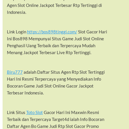
Agen Slot Online Jackpot Terbesar Rtp Tertinggi di
Indonesia.
Link Login
https://bos898tinggi.com/
Slot Gacor Hari
Ini Bos898 Mempunyai Situs Game Judi Slot Online
Penghasil Uang Terbaik dan Terpercaya Mudah
Menang Jackpot Terbesar Live Rtp Tertinggi.
Biru777
adalah Daftar Situs Agen Rtp Slot Tertinggi
Hari Ini Resmi Terpercaya yang Menyediakan Info
Bocoran Game Judi Slot Online Gacor Jackpot
Terbesar Indonesia.
Link Situs
Toto Slot
Gacor Hari Ini Maxwin Resmi
Terbaik dan Terpercaya Target4d ialah Info Bocoran
Daftar Agen Bo Game Judi Rtp Slot Gacor Promo