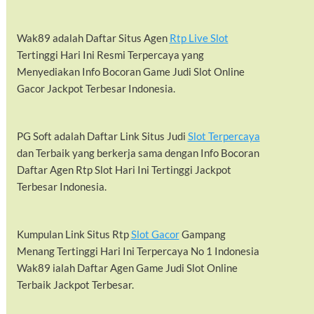
Wak89 adalah Daftar Situs Agen
Rtp Live Slot
Tertinggi Hari Ini Resmi Terpercaya yang
Menyediakan Info Bocoran Game Judi Slot Online
Gacor Jackpot Terbesar Indonesia.
PG Soft adalah Daftar Link Situs Judi
Slot Terpercaya
dan Terbaik yang berkerja sama dengan Info Bocoran
Daftar Agen Rtp Slot Hari Ini Tertinggi Jackpot
Terbesar Indonesia.
Kumpulan Link Situs Rtp
Slot Gacor
Gampang
Menang Tertinggi Hari Ini Terpercaya No 1 Indonesia
Wak89 ialah Daftar Agen Game Judi Slot Online
Terbaik Jackpot Terbesar.