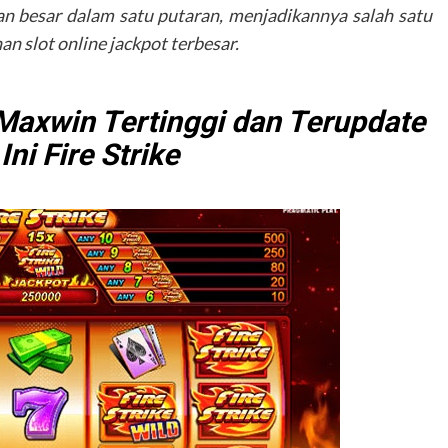
 besar dalam satu putaran, menjadikannya salah satu
 slot online jackpot terbesar.
 Maxwin Tertinggi dan Terupdate
ni Fire Strike