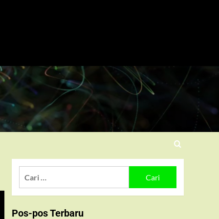
Cari
untuk:
Pos-pos Terbaru