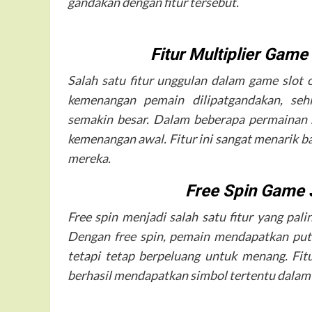
gandakan dengan fitur tersebut.
Fitur Multiplier Game
Salah satu fitur unggulan dalam game slot 
kemenangan pemain dilipatgandakan, seh
semakin besar. Dalam beberapa permainan slo
kemenangan awal. Fitur ini sangat menarik b
mereka.
Free Spin Game 
Free spin menjadi salah satu fitur yang pal
Dengan free spin, pemain mendapatkan put
tetapi tetap berpeluang untuk menang. Fitu
berhasil mendapatkan simbol tertentu dalam