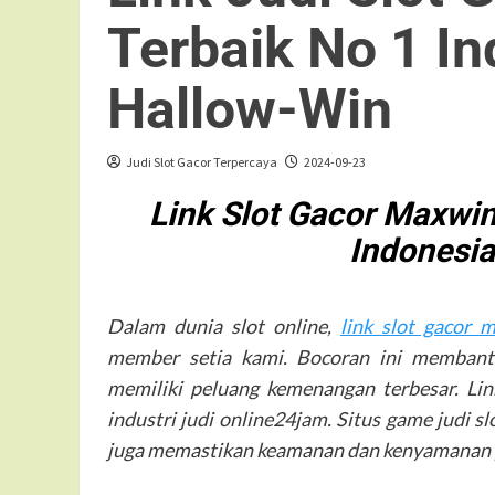
Terbaik No 1 In
Hallow-Win
Judi Slot Gacor Terpercaya
2024-09-23
Link Slot Gacor Maxwin
Indonesia
Dalam dunia slot online,
link slot gacor 
member setia kami. Bocoran ini memban
memiliki peluang kemenangan terbesar. Link
industri judi online24jam. Situs game judi 
juga memastikan keamanan dan kenyamanan 