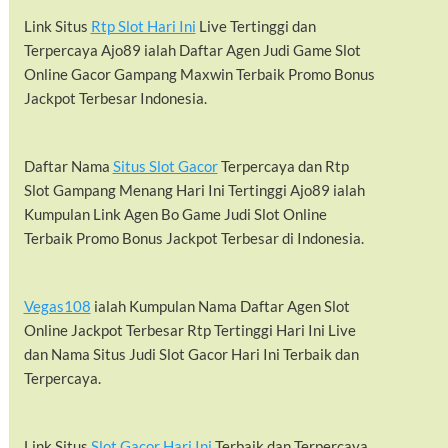
Link Situs
Rtp Slot Hari Ini
Live Tertinggi dan
Terpercaya Ajo89 ialah Daftar Agen Judi Game Slot
Online Gacor Gampang Maxwin Terbaik Promo Bonus
Jackpot Terbesar Indonesia.
Daftar Nama
Situs Slot Gacor
Terpercaya dan Rtp
Slot Gampang Menang Hari Ini Tertinggi Ajo89 ialah
Kumpulan Link Agen Bo Game Judi Slot Online
Terbaik Promo Bonus Jackpot Terbesar di Indonesia.
Vegas108
ialah Kumpulan Nama Daftar Agen Slot
Online Jackpot Terbesar Rtp Tertinggi Hari Ini Live
dan Nama Situs Judi Slot Gacor Hari Ini Terbaik dan
Terpercaya.
Link Situs
Slot Gacor Hari Ini
Terbaik dan Terpercaya