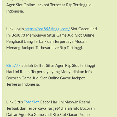
Agen Slot Online Jackpot Terbesar Rtp Tertinggi di
Indonesia.
Link Login
https://bos898tinggi.com/
Slot Gacor Hari
Ini Bos898 Mempunyai Situs Game Judi Slot Online
Penghasil Uang Terbaik dan Terpercaya Mudah
Menang Jackpot Terbesar Live Rtp Tertinggi.
Biru777
adalah Daftar Situs Agen Rtp Slot Tertinggi
Hari Ini Resmi Terpercaya yang Menyediakan Info
Bocoran Game Judi Slot Online Gacor Jackpot
Terbesar Indonesia.
Link Situs
Toto Slot
Gacor Hari Ini Maxwin Resmi
Terbaik dan Terpercaya Target4d ialah Info Bocoran
Daftar Agen Bo Game Judi Rtp Slot Gacor Promo