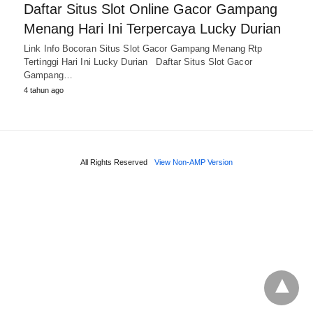
Daftar Situs Slot Online Gacor Gampang
Menang Hari Ini Terpercaya Lucky Durian
Link Info Bocoran Situs Slot Gacor Gampang Menang Rtp
Tertinggi Hari Ini Lucky Durian Daftar Situs Slot Gacor
Gampang…
4 tahun ago
All Rights Reserved
View Non-AMP Version