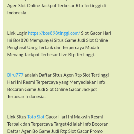
Agen Slot Online Jackpot Terbesar Rtp Tertinggi di
Indonesia.
Link Login
https://bos898tinggi.com/
Slot Gacor Hari
Ini Bos898 Mempunyai Situs Game Judi Slot Online
Penghasil Uang Terbaik dan Terpercaya Mudah
Menang Jackpot Terbesar Live Rtp Tertinggi.
Biru777
adalah Daftar Situs Agen Rtp Slot Tertinggi
Hari Ini Resmi Terpercaya yang Menyediakan Info
Bocoran Game Judi Slot Online Gacor Jackpot
Terbesar Indonesia.
Link Situs
Toto Slot
Gacor Hari Ini Maxwin Resmi
Terbaik dan Terpercaya Target4d ialah Info Bocoran
Daftar Agen Bo Game Judi Rtp Slot Gacor Promo