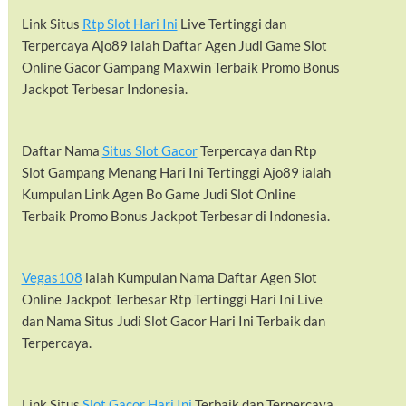
Link Situs
Rtp Slot Hari Ini
Live Tertinggi dan
Terpercaya Ajo89 ialah Daftar Agen Judi Game Slot
Online Gacor Gampang Maxwin Terbaik Promo Bonus
Jackpot Terbesar Indonesia.
Daftar Nama
Situs Slot Gacor
Terpercaya dan Rtp
Slot Gampang Menang Hari Ini Tertinggi Ajo89 ialah
Kumpulan Link Agen Bo Game Judi Slot Online
Terbaik Promo Bonus Jackpot Terbesar di Indonesia.
Vegas108
ialah Kumpulan Nama Daftar Agen Slot
Online Jackpot Terbesar Rtp Tertinggi Hari Ini Live
dan Nama Situs Judi Slot Gacor Hari Ini Terbaik dan
Terpercaya.
Link Situs
Slot Gacor Hari Ini
Terbaik dan Terpercaya