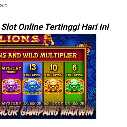
sar.
Slot Online Tertinggi Hari Ini