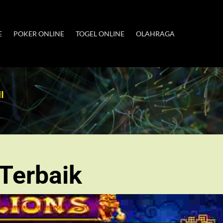
E
POKER ONLINE
TOGEL ONLINE
OLAHRAGA
I
 Terbaik