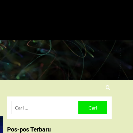
Cari
untuk:
Pos-pos Terbaru