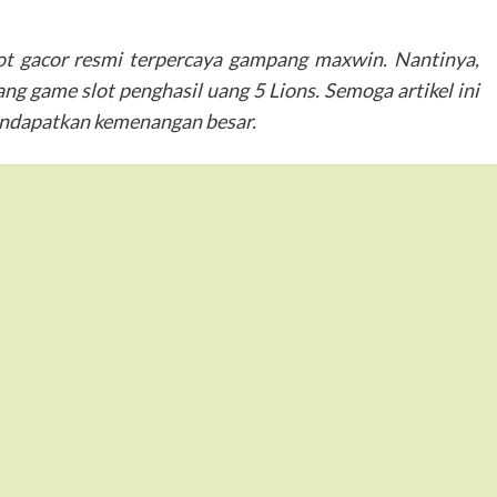
slot gacor resmi terpercaya gampang maxwin. Nantinya,
ng game slot penghasil uang 5 Lions. Semoga artikel ini
ndapatkan kemenangan besar.
Lobi89