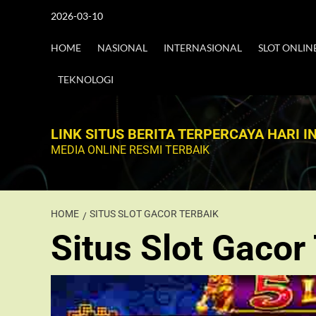
Skip
2026-03-10
to
content
HOME
NASIONAL
INTERNASIONAL
SLOT ONLIN
TEKNOLOGI
LINK SITUS BERITA TERPERCAYA HARI IN
MEDIA ONLINE RESMI TERBAIK
HOME
SITUS SLOT GACOR TERBAIK
Situs Slot Gacor