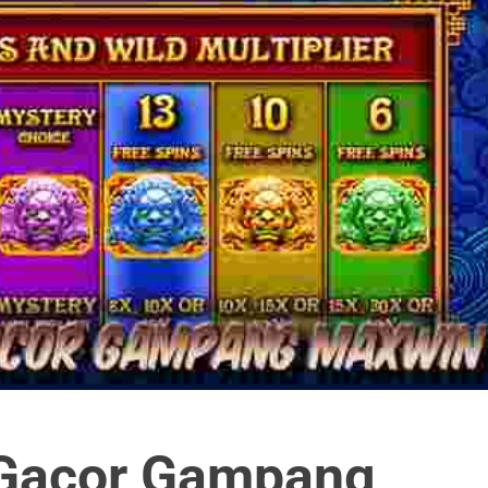
t Gacor Gampang