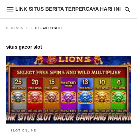
LINK SITUS BERITA TERPERCAYA HARI INI
BERANDA
SITUS GACOR SLOT
situs gacor slot
SLOT ONLINE