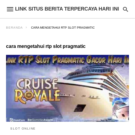
LINK SITUS BERITA TERPERCAYA HARI INI
BERANDA
CARA MENGETAHUI RTP SLOT PRAGMATIC
cara mengetahui rtp slot pragmatic
SLOT ONLINE